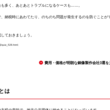
合も多く、あとあとトラブルになるケースも……。
で、納税時にあわてたり、のちのち問題が発生するのを防ぐことが
認しておきましょう。
/quiz_528.html
）
費用・価格が明朗な銅像製作会社3選を
とは
地方税の意味で、地方公共団体に納めることになっています。