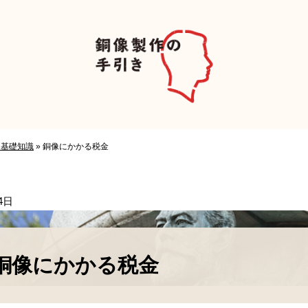
る基礎知識
»
銅像にかかる税金
4日
銅像にかかる税金