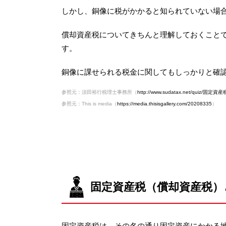
しかし、銅像に税がかかると知られていない場
償却資産税についてきちんと理解しておくこと
す。
銅像に課せられる税金に関してもしっかりと確
参照元：須田裕行税理士事務所（
http://www.sudatax.net/quiz/固定資産税
参照元：This is media（
https://media.thisisgallery.com/20208335
）
固定資産税（償却資産税）
固定資産税は、その名の通り固定資産にかかる