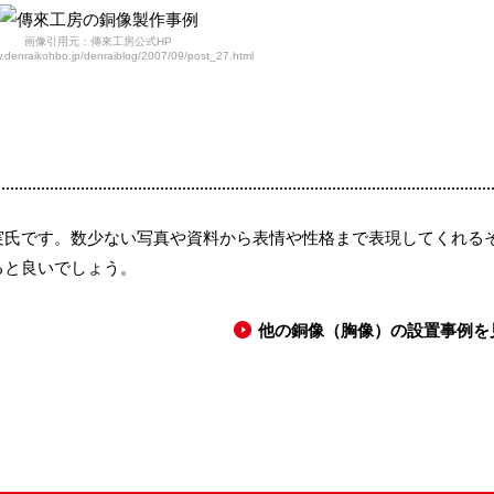
画像引用元：傳來工房公式HP
w.denraikohbo.jp/denraiblog/2007/09/post_27.html
実氏です。数少ない写真や資料から表情や性格まで表現してくれる
ると良いでしょう。
他の銅像（胸像）の設置事例を