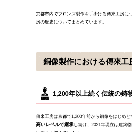
京都市内でブロンズ製作を手掛ける傳來工房に
房の歴史についてまとめています。
銅像製作における
傳來工
1,200年以上続く
伝統の鋳
傳來工房は京都で1,200年前から銅像をはじめ
高いレベルで継承
し続け、2021年現在は建築