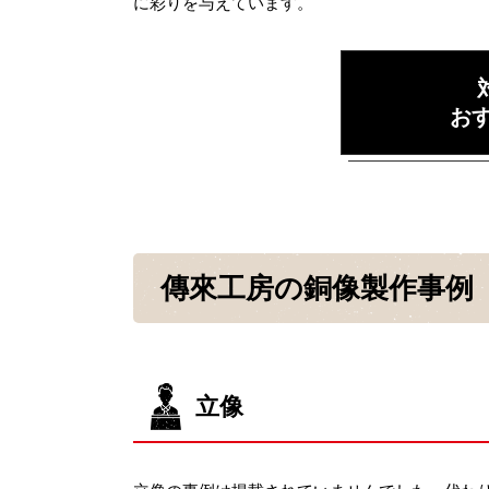
に彩りを与えています。
お
傳來工房の銅像製作事例
立像