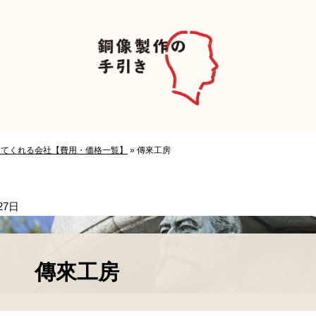
してくれる会社【費用・価格一覧】
»
傳來工房
27日
傳來工房