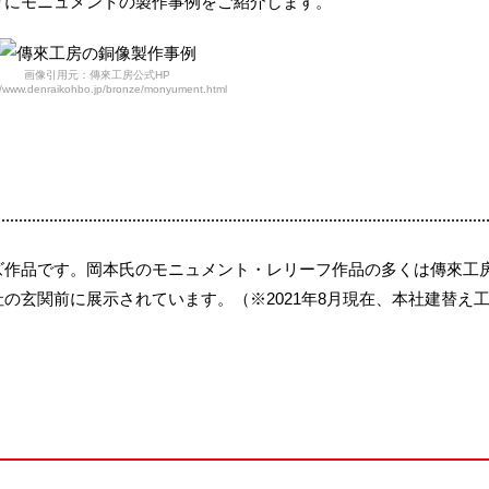
りにモニュメントの製作事例をご紹介します。
画像引用元：傳來工房公式HP
//www.denraikohbo.jp/bronze/monyument.html
ズ作品です。岡本氏のモニュメント・レリーフ作品の多くは傳來工
の玄関前に展示されています。（※2021年8月現在、本社建替え