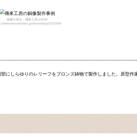
画像引用元：傳來工房公式HP
s://www.denraikohbo.jp/denraiblog/2015/09/
壇部にしらゆりのレリーフをブロンズ鋳物で製作しました。原型作